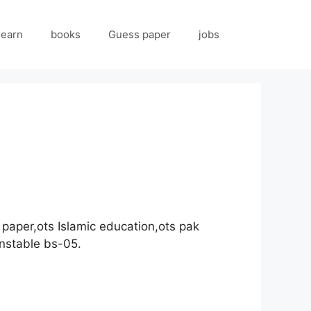
 earn
books
Guess paper
jobs
 paper,ots Islamic education,ots pak
onstable bs-05.