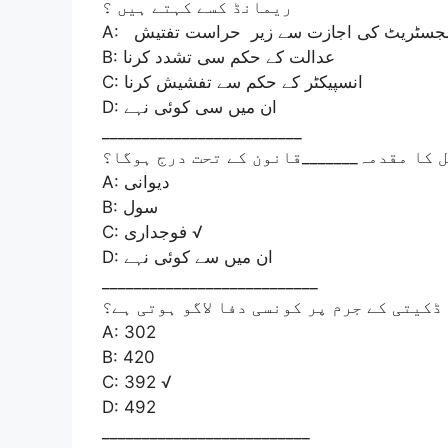
ریمانڈ کسے کہتے ہیں ؟
B: عدالت کے حکم سی تشدد کرنا
C: انسپیکٹر کے حکم سے تفشیش کرنا
D: ان میں سی کوئی نہے
_________________________
 کا مقدمہ_______قانون کے تحت درج ہوگا؟
A: دیوانی
B: سول
C: فوجداری √
D: ان میں سے کوئی نہے
___________________________
ڈکیتی کے جرم پر کونسی دفا لاگو ہوتی ہے؟
A: 302
B: 420
C: 392 √
D: 492
__________________________