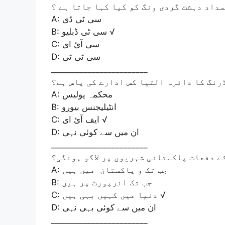
سداد دہشت گردی ونگ کو کیا کہا جاتا ہے ؟
A: سی ٹی ڈی
B: سی ٹی ڈبلیو √
C: سی آئ ای
D: سی ٹی ٹی
________________________
ڈرنگ کا دائرہ التیا کس ادارے کی پاس ہے؟
A: محکمہ پولیس
B: انٹیلیجنس بیورو
C: ایف آئ ای √
D: ان میں سے کوئی نہی
________________________
ے دفعات پاکستانی شہریوں پر لاگو ہونگی؟
A: جب تک و پاکستان میں ہیں
B: جب تک ائرپورٹ پر ہیں
C: دنیا میں کہیں بہی ہیں √
D: ان میں سے کوئی بہی نہی
________________________