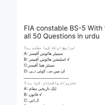
FIA constable BS-5 With 
all 50 Questions in urdu
اس ایچ او کا کیا مطلب ہے؟
A: سینیئر ھائوس آفیسر
B: اسٹیشن ھائوس آفیسر √
C:سینئر ھیڈ آفیسر
D: ان میں سے کوئی نہی
________________________
تعزیرات پاکستان کیا ہے ؟
A: ایک تاریخی مقام
B: قانون √
C: کہانی