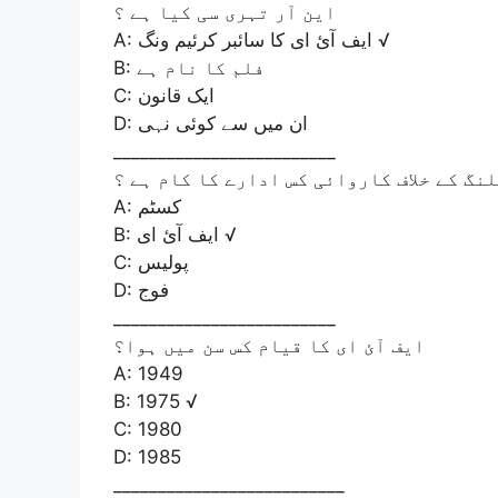
این آر تہری سی کیا ہے ؟
A: ایف آئ ای کا سائبر کرئیم ونگ √
B: فلم کا نام ہے
C: ایک قانون
D: ان میں سے کوئی نہی
_________________________
نگ کے خلاف کاروائی کس ادارے کا کام ہے ؟
A: کسٹم
B: ایف آئ ای √
C: پولیس
D: فوج
_________________________
ایف آئ ای کا قیام کس سن میں ہوا؟
A: 1949
B: 1975 √
C: 1980
D: 1985
__________________________