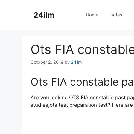
Skip
to
24ilm
Home
notes
content
Ots FIA constabl
October 2, 2019
by
24ilm
Ots FIA constable pa
Are you looking OTS FIA constable past pap
studies,ots test preparation test? Here are