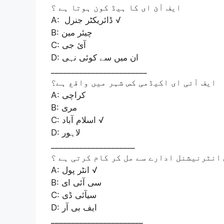
ایف آئ ای کا ہیڈ کون ہوتا ہے ؟
A: ڈائریکٹر جنرل √
B: چیئر مین
C: آئ جی
D: ان میں سے کوئی نہی
________________________
ایف آئی ای اکیڈمی کس شہر میں واقع ہے؟
A: کراچی
B: مری
C: اسلام آباد √
D: لاہور
_____________________
 انٹرنیشنل ادارے سے مل کر کام کرتی ہے ؟
A: انٹر پول √
B: سی آئی ای
C: سیآئی ڈی
D: ایف بی آر
_______________________