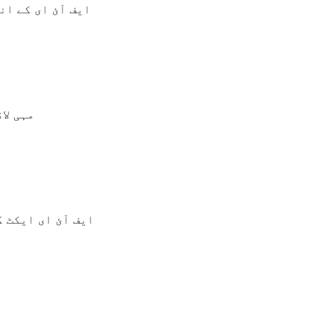
ایف آئ ای کے ان
مہی لا
ایف آئ ای ایکٹ ک